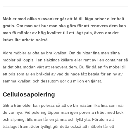
Möbler med olika skavanker går att få till låga priser eller helt
gratis. Om man vet hur man ska göra för att renovera dem kan
man få möbler av hög kvalitet till ett lågt pris, även om det
krävs lite arbete också.
Äldre möbler är ofta av bra kvalitet. Om du hittar fina men slitna
möbler på loppis, i en släktings källare eller rent av i en container så
är det ofta mödan värt att renovera dem. Du får då en fin möbel till
ett pris som är en bråkdel av vad du hade fått betala för en ny av
samma kvalitet, och dessutom gör du miljön en tjänst.
Cellulosapolering
Slitna trämöbler kan poleras så att de blir nästan lika fina som när
de var nya. Vid polering täpper man igen porerna i träet med lack
och slipning, tills man får en jämna och fylld yta. Förutom att
träslaget framträder tydligt gör detta också att möbeln får ett