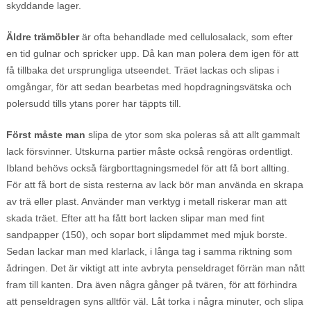
skyddande lager.
Äldre trämöbler
är ofta behandlade med cellulosalack, som efter
en tid gulnar och spricker upp. Då kan man polera dem igen för att
få tillbaka det ursprungliga utseendet. Träet lackas och slipas i
omgångar, för att sedan bearbetas med hopdragningsvätska och
polersudd tills ytans porer har täppts till.
Först måste man
slipa de ytor som ska poleras så att allt gammalt
lack försvinner. Utskurna partier måste också rengöras ordentligt.
Ibland behövs också färgborttagningsmedel för att få bort allting.
För att få bort de sista resterna av lack bör man använda en skrapa
av trä eller plast. Använder man verktyg i metall riskerar man att
skada träet. Efter att ha fått bort lacken slipar man med fint
sandpapper (150), och sopar bort slipdammet med mjuk borste.
Sedan lackar man med klarlack, i långa tag i samma riktning som
ådringen. Det är viktigt att inte avbryta penseldraget förrän man nått
fram till kanten. Dra även några gånger på tvären, för att förhindra
att penseldragen syns alltför väl. Låt torka i några minuter, och slipa