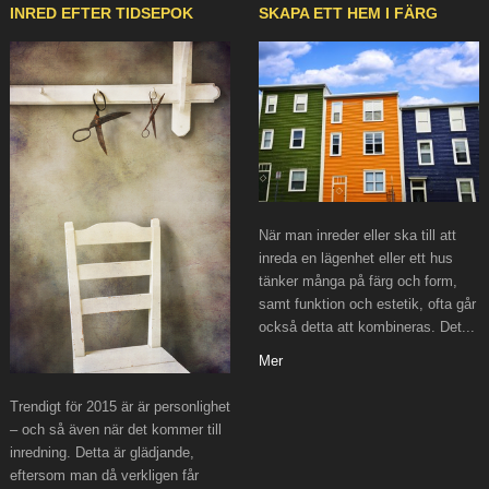
INRED EFTER TIDSEPOK
SKAPA ETT HEM I FÄRG
När man inreder eller ska till att
inreda en lägenhet eller ett hus
tänker många på färg och form,
samt funktion och estetik, ofta går
också detta att kombineras. Det...
Mer
Trendigt för 2015 är är personlighet
– och så även när det kommer till
inredning. Detta är glädjande,
eftersom man då verkligen får