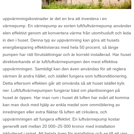
uppvärmningskostnader är det en bra att investera i en
värmepump. En värmepump av sorten luft/luftvärmepump använder
elen effektivt genom att konvertera värme från utomhusluft och leda
in den i huset. Denna typ av uppvärmning kan göra att husets
energibesparing effektiviseras med hela 50 procent, så länge
pumpen har rätt förutsättningar och är korrekt installerad. Har huset
direktverkande el är luft/luftvärmepumpen den mest effektiva
uppvärmningen. Samtidigt kan den även användas för att reglera
värmen åt andra hållet, och istället fungera som luftkonditionering.
Detta eftersom effekten går att omvända så att huset istället kyls
ner. Luft/luftvärmepumpen fungerar bäst om planlösningen på
huset är öppen. Har man rum i huset dit luften har svårt att komma
kan man dock med hjälp av enkla medel som ommöblering av
inredningen eller extra fläktar få luften att cirkulera, och
uppvärmningen att fungera effektivt. En luftvärmepump kostar
generellt sett mellan 20 000–25 000 kronor med installation
inkluderad i priset. Att betala även för installation och se till att viss