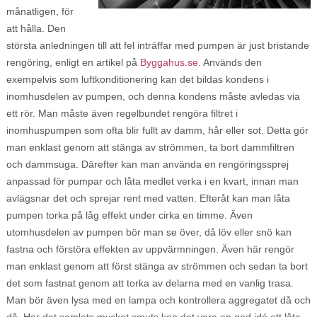
månatligen, för
att hålla. Den
största anledningen till att fel inträffar med pumpen är just bristande
rengöring, enligt en artikel på
Byggahus.se
. Används den
exempelvis som luftkonditionering kan det bildas kondens i
inomhusdelen av pumpen, och denna kondens måste avledas via
ett rör. Man måste även regelbundet rengöra filtret i
inomhuspumpen som ofta blir fullt av damm, hår eller sot. Detta gör
man enklast genom att stänga av strömmen, ta bort dammfiltren
och dammsuga. Därefter kan man använda en rengöringssprej
anpassad för pumpar och låta medlet verka i en kvart, innan man
avlägsnar det och sprejar rent med vatten. Efteråt kan man låta
pumpen torka på låg effekt under cirka en timme. Även
utomhusdelen av pumpen bör man se över, då löv eller snö kan
fastna och förstöra effekten av uppvärmningen. Även här rengör
man enklast genom att först stänga av strömmen och sedan ta bort
det som fastnat genom att torka av delarna med en vanlig trasa.
Man bör även lysa med en lampa och kontrollera aggregatet då och