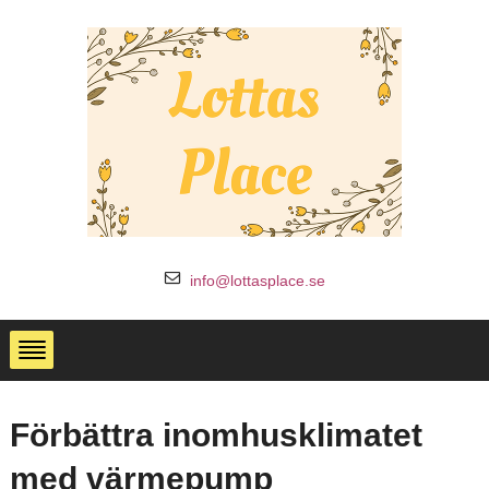
info@lottasplace.se
Förbättra inomhusklimatet
med värmepump