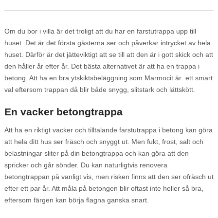
Om du bor i villa är det troligt att du har en farstutrappa upp till
huset. Det är det första gästerna ser och påverkar intrycket av hela
huset. Därför är det jätteviktigt att se till att den är i gott skick och att
den håller år efter år. Det bästa alternativet är att ha en trappa i
betong. Att ha en bra ytskiktsbeläggning som Marmocit är ett smart
val eftersom trappan då blir både snygg, slitstark och lättskött.
En vacker betongtrappa
Att ha en riktigt vacker och tilltalande farstutrappa i betong kan göra
att hela ditt hus ser fräsch och snyggt ut. Men fukt, frost, salt och
belastningar sliter på din betongtrappa och kan göra att den
spricker och går sönder. Du kan naturligtvis renovera
betongtrappan på vanligt vis, men risken finns att den ser ofräsch ut
efter ett par år. Att måla på betongen blir oftast inte heller så bra,
eftersom färgen kan börja flagna ganska snart.