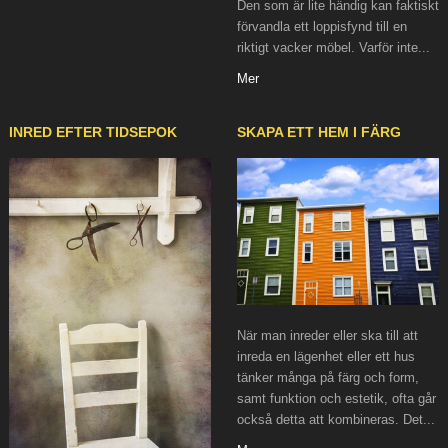
Den som är lite händig kan faktiskt
förvandla ett loppisfynd till en
riktigt vacker möbel. Varför inte...
Mer
INRED EFTER TIDSEPOK
SKAPA ETT HEM I FÄRG
När man inreder eller ska till att
inreda en lägenhet eller ett hus
tänker många på färg och form,
samt funktion och estetik, ofta går
också detta att kombineras. Det...