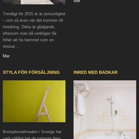
Mer
Trendigt för 2015 är är personlighet
– och så även när det kommer till
inredning. Detta är glädjande,
eftersom man då verkligen får
frihet att ha hemmet som en
önskar....
Mer
STYLA FÖR FÖRSÄLJNING
INRED MED BADKAR
Bostadsmarknaden i Sverige har
varit väldigt het de senaste åren.