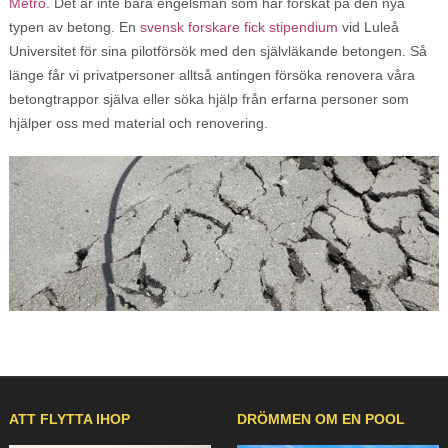
Metro
. Det är inte bara engelsmän som har forskat på den nya
typen av betong. En
svensk forskare fick stipendium
vid Luleå
Universitet för sina pilotförsök med den självläkande betongen. Så
länge får vi privatpersoner alltså antingen försöka renovera våra
betongtrappor själva eller söka hjälp från erfarna personer som
hjälper oss med material och renovering.
ATT FLYTTA IHOP
DRÖMMEN OM EN POOL