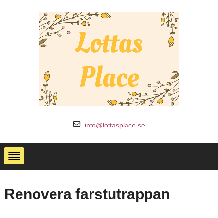
info@lottasplace.se
Renovera farstutrappan