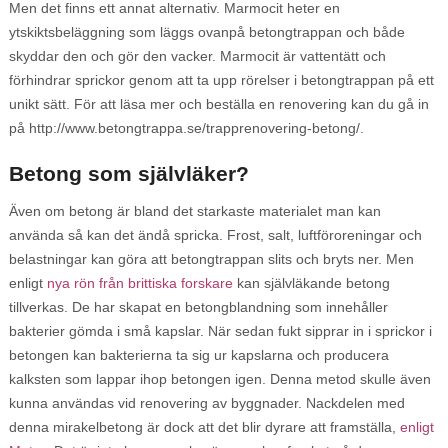
Men det finns ett annat alternativ. Marmocit heter en
ytskiktsbeläggning som läggs ovanpå betongtrappan och både
skyddar den och gör den vacker. Marmocit är vattentätt och
förhindrar sprickor genom att ta upp rörelser i betongtrappan på ett
unikt sätt. För att läsa mer och beställa en renovering kan du gå in
på http://www.betongtrappa.se/trapprenovering-betong/.
Betong som självläker?
Även om betong är bland det starkaste materialet man kan
använda så kan det ändå spricka. Frost, salt, luftföroreningar och
belastningar kan göra att betongtrappan slits och bryts ner. Men
enligt
nya rön från brittiska forskare
kan självläkande betong
tillverkas. De har skapat en betongblandning som innehåller
bakterier gömda i små kapslar. När sedan fukt sipprar in i sprickor i
betongen kan bakterierna ta sig ur kapslarna och producera
kalksten som lappar ihop betongen igen. Denna metod skulle även
kunna användas vid renovering av byggnader. Nackdelen med
denna mirakelbetong är dock att det blir dyrare att framställa,
enligt