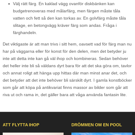
Välj rätt färg. En kaklad vägg ovanför diskbänken kan
budgetrenoveras med målarfärg, men färgen måste tåla
vatten och fett så den kan torkas av. En golvfärg måste tåla
slitage, en betongvägg kräver färg som andas. Fråga i
färghandeln.
Det viktigaste är att man trivs i sitt hem, oavsett vad för färg man nu
har på väggarna eller för konst för den delen, men det betyder ju
inte att detta inte kan gå väl ihop och kombineras. Sedan behöver
det heller inte bli så väldans dyrt bara för att det ska göra om, tavlor
och annat roligt att hänga upp hittas där man minst anar det, och
det betyder att det inte behöver bli särskilt dyrt. I gamla konstböcker
som går att köpa på antikvariat finns massor av bilder som går att
riva ut och rama in, det gäller bara att våga använda fantasin lite.
ATT FLYTTA IHOP
DRÖMMEN OM EN POOL