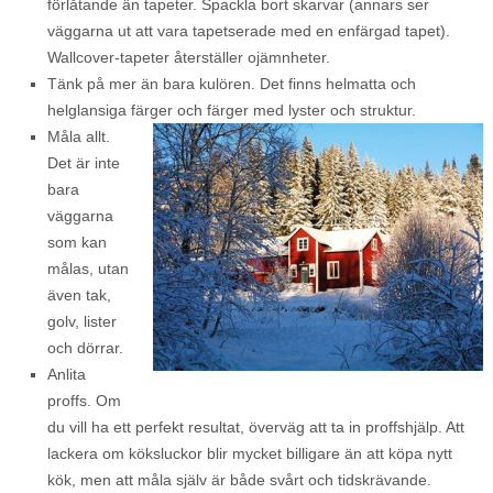
förlåtande än tapeter. Spackla bort skarvar (annars ser
väggarna ut att vara tapetserade med en enfärgad tapet).
Wallcover-tapeter återställer ojämnheter.
Tänk på mer än bara kulören. Det finns helmatta och
helglansiga färger och färger med lyster och struktur.
Måla allt.
Det är inte
bara
väggarna
som kan
målas, utan
även tak,
golv, lister
och dörrar.
Anlita
proffs. Om
du vill ha ett perfekt resultat, överväg att ta in proffshjälp. Att
lackera om köksluckor blir mycket billigare än att köpa nytt
kök, men att måla själv är både svårt och tidskrävande.