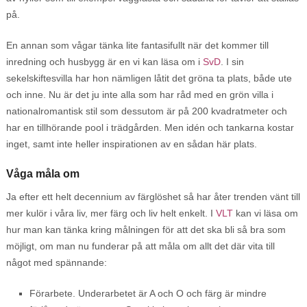
på.
En annan som vågar tänka lite fantasifullt när det kommer till
inredning och husbygg är en vi kan läsa om i
SvD
. I sin
sekelskiftesvilla har hon nämligen låtit det gröna ta plats, både ute
och inne. Nu är det ju inte alla som har råd med en grön villa i
nationalromantisk stil som dessutom är på 200 kvadratmeter och
har en tillhörande pool i trädgården. Men idén och tankarna kostar
inget, samt inte heller inspirationen av en sådan här plats.
Våga måla om
Ja efter ett helt decennium av färglöshet så har åter trenden vänt till
mer kulör i våra liv, mer färg och liv helt enkelt. I
VLT
kan vi läsa om
hur man kan tänka kring målningen för att det ska bli så bra som
möjligt, om man nu funderar på att måla om allt det där vita till
något med spännande:
Förarbete. Underarbetet är A och O och färg är mindre