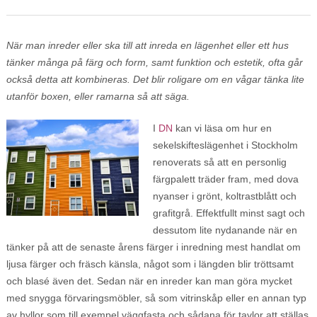
När man inreder eller ska till att inreda en lägenhet eller ett hus
tänker många på färg och form, samt funktion och estetik, ofta går
också detta att kombineras. Det blir roligare om en vågar tänka lite
utanför boxen, eller ramarna så att säga.
I
DN
kan vi läsa om hur en
sekelskifteslägenhet i Stockholm
renoverats så att en personlig
färgpalett träder fram, med dova
nyanser i grönt, koltrastblått och
grafitgrå. Effektfullt minst sagt och
dessutom lite nydanande när en
tänker på att de senaste årens färger i inredning mest handlat om
ljusa färger och fräsch känsla, något som i längden blir tröttsamt
och blasé även det. Sedan när en inreder kan man göra mycket
med snygga förvaringsmöbler, så som vitrinskåp eller en annan typ
av hyllor som till exempel väggfasta och sådana för tavlor att ställas