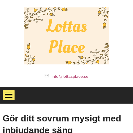
info@lottasplace.se
Gör ditt sovrum mysigt med
inbjudande säng