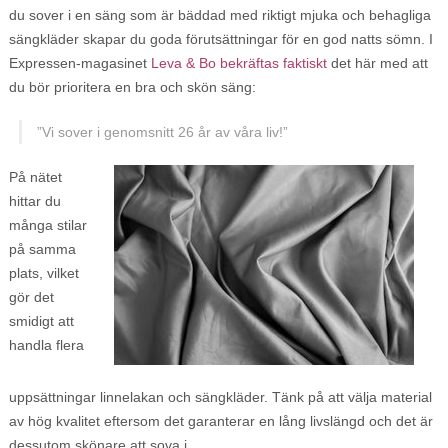
du sover i en säng som är bäddad med riktigt mjuka och behagliga
sängkläder skapar du goda förutsättningar för en god natts sömn. I
Expressen-magasinet
Leva & Bo bekräftas faktiskt
det här med att
du bör prioritera en bra och skön säng:
”Vi sover i genomsnitt 26 år av våra liv!”
På nätet
hittar du
många stilar
på samma
plats, vilket
gör det
smidigt att
handla flera
uppsättningar linnelakan och sängkläder. Tänk på att välja material
av hög kvalitet eftersom det garanterar en lång livslängd och det är
dessutom skönare att sova i.